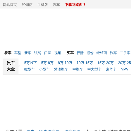
网站首页
经销商
手机版
汽车
下载到桌面？
看车
车型
新车
试驾
口碑
视频
买车
行情
报价
经销商
汽车
二手车
汽车
5万以下
5万-8万
8万-10万
10万-15万
15万-20万
20万-2
大全
微型车
小型车
紧凑型车
中型车
中大型车
豪华车
MPV